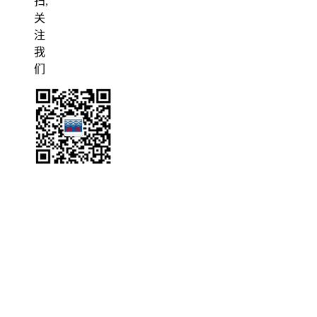
扫,
关
注
我
们