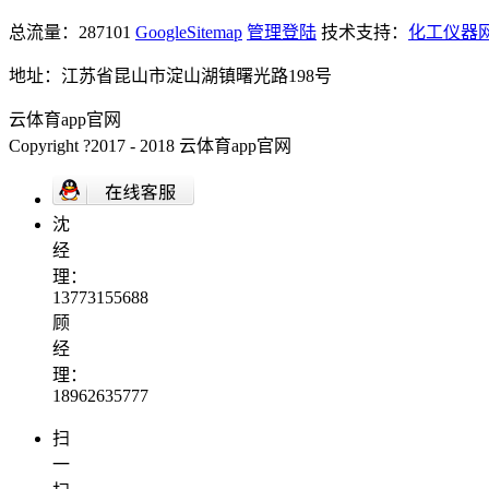
总流量：287101
GoogleSitemap
管理登陆
技术支持：
化工仪器
地址：江苏省昆山市淀山湖镇曙光路198号
云体育app官网
Copyright ?2017 - 2018 云体育app官网
苏ICP备14032207号-3
沈
经
理：
13773155688
顾
经
理：
18962635777
扫
一