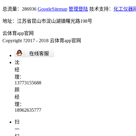
总流量：286936
GoogleSitemap
管理登陆
技术支持：
化工仪器
地址：江苏省昆山市淀山湖镇曙光路198号
云体育app官网
Copyright ?2017 - 2018 云体育app官网
苏ICP备14032207号-3
沈
经
理：
13773155688
顾
经
理：
18962635777
扫
一